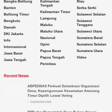
Bangka Belitung
Kalimantan
Riau
Tengah
Banten
Serba Serbi
Kalimantan Timur
Belitung Timur
Sulawesi Selatan
Lampung
Bengkulu
Sulawesi
Maluku
Tenggara
Daerah
Maluku Utara
Sulawesi Utara
DKI Jakarta
Nasional
Sumatera Barat
Info
Opini
Sumatera Selatan
Internasional
Papua Barat
Sumatera Utara
Jawa Barat
Papua Tengah
Video
Jawa Tengah
Peristiwa
Recent News
ABPEDNAS Perkuat Demokrasi Organisasi
Desa, Kepengurusan Kecamatan Amurang
Timur Dipilih Lewat Voting
3 AGUSTUS 2026
BPD dan Pemerintah Desa Bukan Atasan-