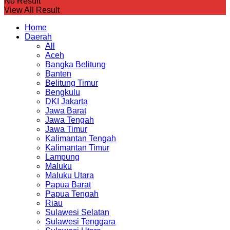
No Result
View All Result
Home
Daerah
All
Aceh
Bangka Belitung
Banten
Belitung Timur
Bengkulu
DKI Jakarta
Jawa Barat
Jawa Tengah
Jawa Timur
Kalimantan Tengah
Kalimantan Timur
Lampung
Maluku
Maluku Utara
Papua Barat
Papua Tengah
Riau
Sulawesi Selatan
Sulawesi Tenggara