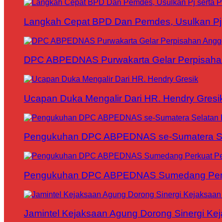
Langkah Cepat BPD Dan Pemdes, Usulkan Pj s
DPC ABPEDNAS Purwakarta Gelar Perpisaha
Ucapan Duka Mengalir Dari HR. Hendry Gresi
Pengukuhan DPC ABPEDNAS se-Sumatera Sela
Pengukuhan DPC ABPEDNAS Sumedang Perku
Jamintel Kejaksaan Agung Dorong Sinergi Ke