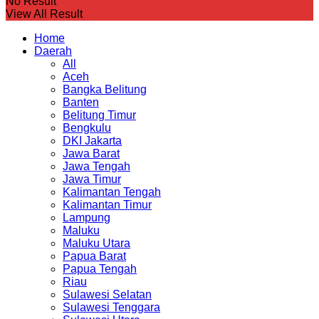
No Result
View All Result
Home
Daerah
All
Aceh
Bangka Belitung
Banten
Belitung Timur
Bengkulu
DKI Jakarta
Jawa Barat
Jawa Tengah
Jawa Timur
Kalimantan Tengah
Kalimantan Timur
Lampung
Maluku
Maluku Utara
Papua Barat
Papua Tengah
Riau
Sulawesi Selatan
Sulawesi Tenggara