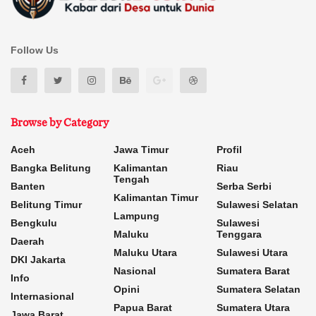
Follow Us
Browse by Category
Aceh
Jawa Timur
Profil
Bangka Belitung
Kalimantan
Riau
Tengah
Banten
Serba Serbi
Kalimantan Timur
Belitung Timur
Sulawesi Selatan
Lampung
Bengkulu
Sulawesi
Maluku
Tenggara
Daerah
Maluku Utara
Sulawesi Utara
DKI Jakarta
Nasional
Sumatera Barat
Info
Opini
Sumatera Selatan
Internasional
Papua Barat
Sumatera Utara
Jawa Barat