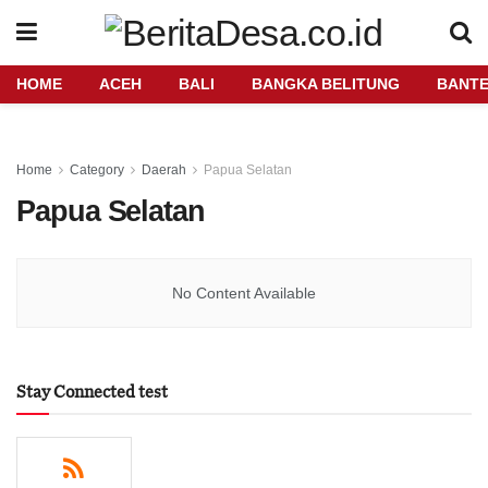
HOME
ACEH
BALI
BANGKA BELITUNG
BANT
Home
Category
Daerah
Papua Selatan
Papua Selatan
No Content Available
Stay Connected test