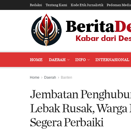
Redaksi
Tentang Kami
Kode Etik Jurnalistik
Pedoman Media
HOME
DAERAH
INFO
INTERNASIONAL
Home
Daerah
Banten
Jembatan Penghubun
Lebak Rusak, Warga
Segera Perbaiki