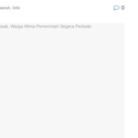
0
aerah
,
Info