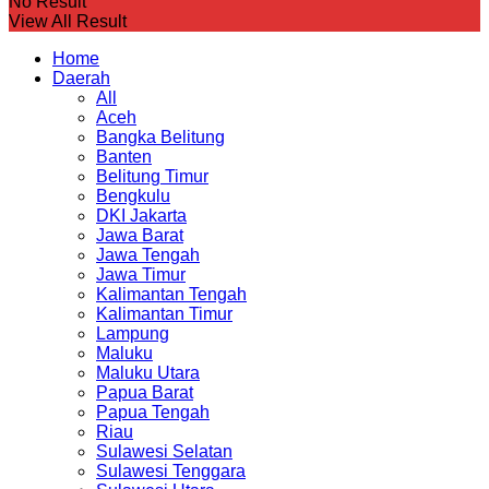
No Result
View All Result
Home
Daerah
All
Aceh
Bangka Belitung
Banten
Belitung Timur
Bengkulu
DKI Jakarta
Jawa Barat
Jawa Tengah
Jawa Timur
Kalimantan Tengah
Kalimantan Timur
Lampung
Maluku
Maluku Utara
Papua Barat
Papua Tengah
Riau
Sulawesi Selatan
Sulawesi Tenggara