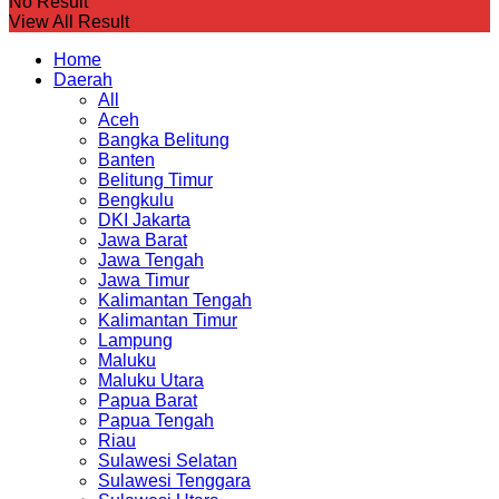
No Result
View All Result
Home
Daerah
All
Aceh
Bangka Belitung
Banten
Belitung Timur
Bengkulu
DKI Jakarta
Jawa Barat
Jawa Tengah
Jawa Timur
Kalimantan Tengah
Kalimantan Timur
Lampung
Maluku
Maluku Utara
Papua Barat
Papua Tengah
Riau
Sulawesi Selatan
Sulawesi Tenggara