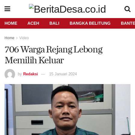
HOME
ACEH
BALI
BANGKA BELITUNG
BANT
Home
Video
706 Warga Rejang Lebong
Memilih Keluar
by
Redaksi
15 Januari 2024