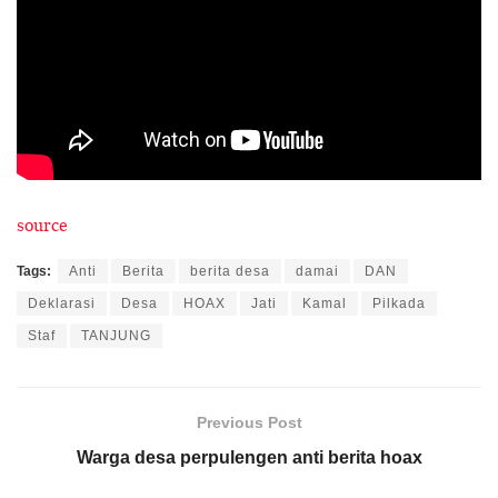
source
Tags:
Anti
Berita
berita desa
damai
DAN
Deklarasi
Desa
HOAX
Jati
Kamal
Pilkada
Staf
TANJUNG
Previous Post
Warga desa perpulengen anti berita hoax