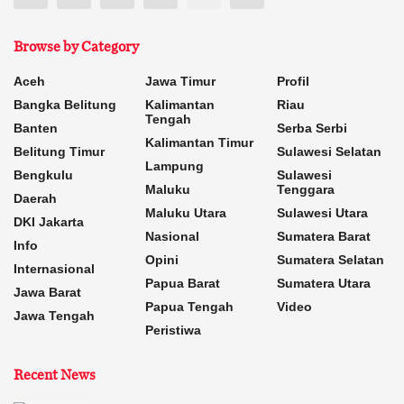
Browse by Category
Aceh
Jawa Timur
Profil
Bangka Belitung
Kalimantan
Riau
Tengah
Banten
Serba Serbi
Kalimantan Timur
Belitung Timur
Sulawesi Selatan
Lampung
Bengkulu
Sulawesi
Maluku
Tenggara
Daerah
Maluku Utara
Sulawesi Utara
DKI Jakarta
Nasional
Sumatera Barat
Info
Opini
Sumatera Selatan
Internasional
Papua Barat
Sumatera Utara
Jawa Barat
Papua Tengah
Video
Jawa Tengah
Peristiwa
Recent News