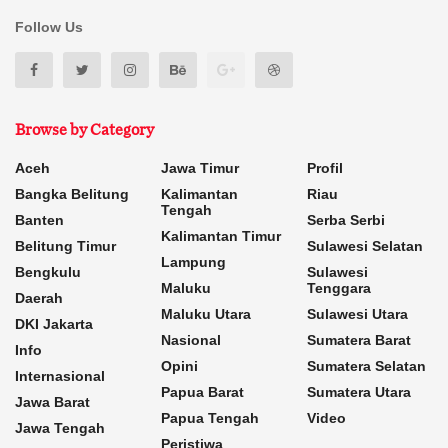
Follow Us
Browse by Category
Aceh
Jawa Timur
Profil
Bangka Belitung
Kalimantan
Riau
Tengah
Banten
Serba Serbi
Kalimantan Timur
Belitung Timur
Sulawesi Selatan
Lampung
Bengkulu
Sulawesi
Maluku
Tenggara
Daerah
Maluku Utara
Sulawesi Utara
DKI Jakarta
Nasional
Sumatera Barat
Info
Opini
Sumatera Selatan
Internasional
Papua Barat
Sumatera Utara
Jawa Barat
Papua Tengah
Video
Jawa Tengah
Peristiwa