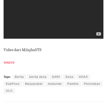
Video dari MilajhaSTS
source
Tags:
Berita
berita desa
DARI
Desa
HOAX
KabPoso
Masyarakat
mokunde
Pamtim
Penolakan
ULU