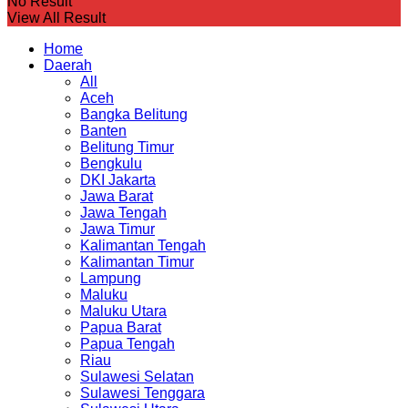
No Result
View All Result
Home
Daerah
All
Aceh
Bangka Belitung
Banten
Belitung Timur
Bengkulu
DKI Jakarta
Jawa Barat
Jawa Tengah
Jawa Timur
Kalimantan Tengah
Kalimantan Timur
Lampung
Maluku
Maluku Utara
Papua Barat
Papua Tengah
Riau
Sulawesi Selatan
Sulawesi Tenggara