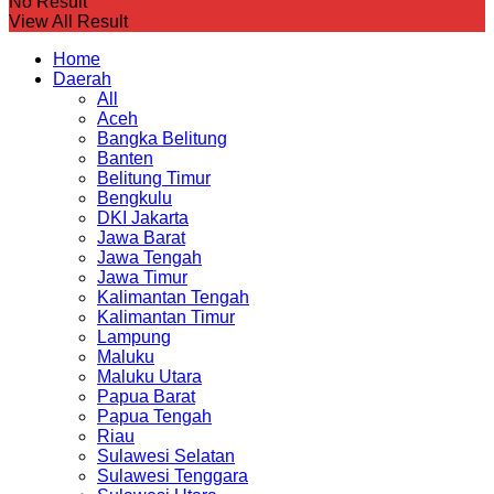
No Result
View All Result
Home
Daerah
All
Aceh
Bangka Belitung
Banten
Belitung Timur
Bengkulu
DKI Jakarta
Jawa Barat
Jawa Tengah
Jawa Timur
Kalimantan Tengah
Kalimantan Timur
Lampung
Maluku
Maluku Utara
Papua Barat
Papua Tengah
Riau
Sulawesi Selatan
Sulawesi Tenggara