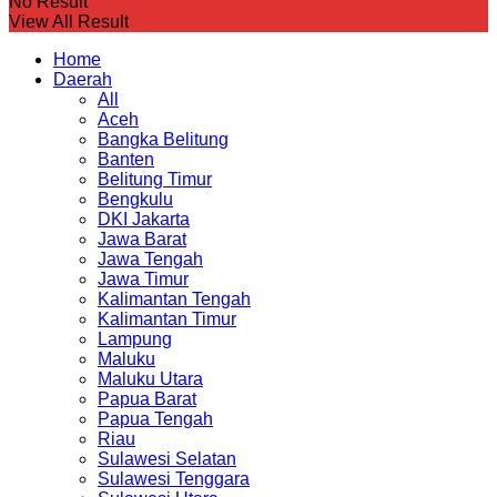
No Result
View All Result
Home
Daerah
All
Aceh
Bangka Belitung
Banten
Belitung Timur
Bengkulu
DKI Jakarta
Jawa Barat
Jawa Tengah
Jawa Timur
Kalimantan Tengah
Kalimantan Timur
Lampung
Maluku
Maluku Utara
Papua Barat
Papua Tengah
Riau
Sulawesi Selatan
Sulawesi Tenggara