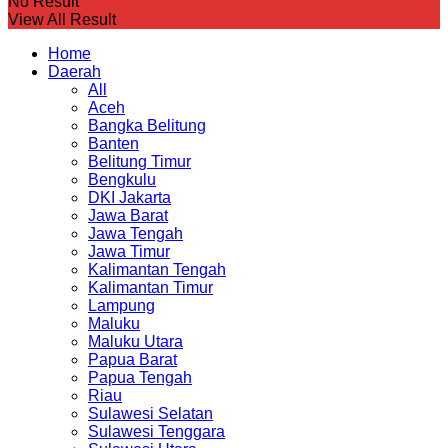
No Result
View All Result
Home
Daerah
All
Aceh
Bangka Belitung
Banten
Belitung Timur
Bengkulu
DKI Jakarta
Jawa Barat
Jawa Tengah
Jawa Timur
Kalimantan Tengah
Kalimantan Timur
Lampung
Maluku
Maluku Utara
Papua Barat
Papua Tengah
Riau
Sulawesi Selatan
Sulawesi Tenggara