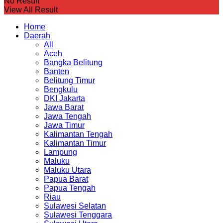
No Result
View All Result
Home
Daerah
All
Aceh
Bangka Belitung
Banten
Belitung Timur
Bengkulu
DKI Jakarta
Jawa Barat
Jawa Tengah
Jawa Timur
Kalimantan Tengah
Kalimantan Timur
Lampung
Maluku
Maluku Utara
Papua Barat
Papua Tengah
Riau
Sulawesi Selatan
Sulawesi Tenggara