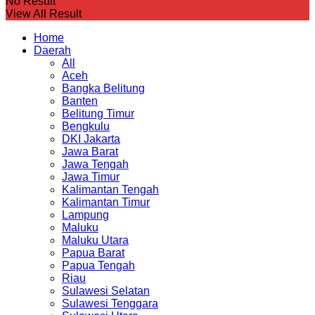
No Result
View All Result
Home
Daerah
All
Aceh
Bangka Belitung
Banten
Belitung Timur
Bengkulu
DKI Jakarta
Jawa Barat
Jawa Tengah
Jawa Timur
Kalimantan Tengah
Kalimantan Timur
Lampung
Maluku
Maluku Utara
Papua Barat
Papua Tengah
Riau
Sulawesi Selatan
Sulawesi Tenggara