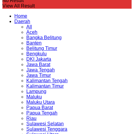
No Result
View All Result
Home
Daerah
All
Aceh
Bangka Belitung
Banten
Belitung Timur
Bengkulu
DKI Jakarta
Jawa Barat
Jawa Tengah
Jawa Timur
Kalimantan Tengah
Kalimantan Timur
Lampung
Maluku
Maluku Utara
Papua Barat
Papua Tengah
Riau
Sulawesi Selatan
Sulawesi Tenggara