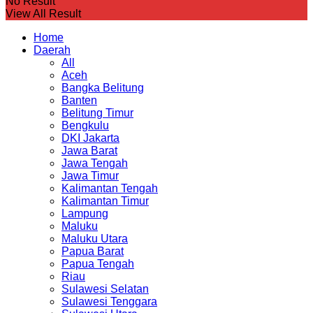
No Result
View All Result
Home
Daerah
All
Aceh
Bangka Belitung
Banten
Belitung Timur
Bengkulu
DKI Jakarta
Jawa Barat
Jawa Tengah
Jawa Timur
Kalimantan Tengah
Kalimantan Timur
Lampung
Maluku
Maluku Utara
Papua Barat
Papua Tengah
Riau
Sulawesi Selatan
Sulawesi Tenggara