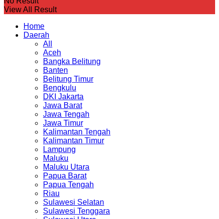
No Result
View All Result
Home
Daerah
All
Aceh
Bangka Belitung
Banten
Belitung Timur
Bengkulu
DKI Jakarta
Jawa Barat
Jawa Tengah
Jawa Timur
Kalimantan Tengah
Kalimantan Timur
Lampung
Maluku
Maluku Utara
Papua Barat
Papua Tengah
Riau
Sulawesi Selatan
Sulawesi Tenggara