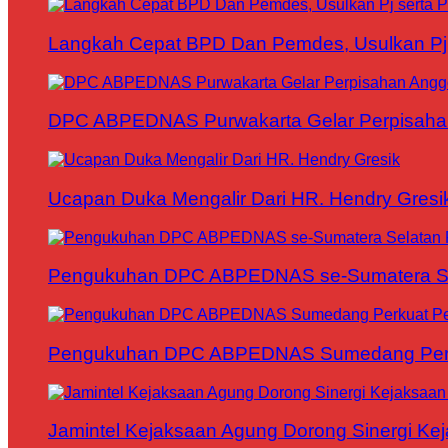
Langkah Cepat BPD Dan Pemdes, Usulkan Pj s
DPC ABPEDNAS Purwakarta Gelar Perpisaha
Ucapan Duka Mengalir Dari HR. Hendry Gresi
Pengukuhan DPC ABPEDNAS se-Sumatera Sela
Pengukuhan DPC ABPEDNAS Sumedang Perku
Jamintel Kejaksaan Agung Dorong Sinergi Ke