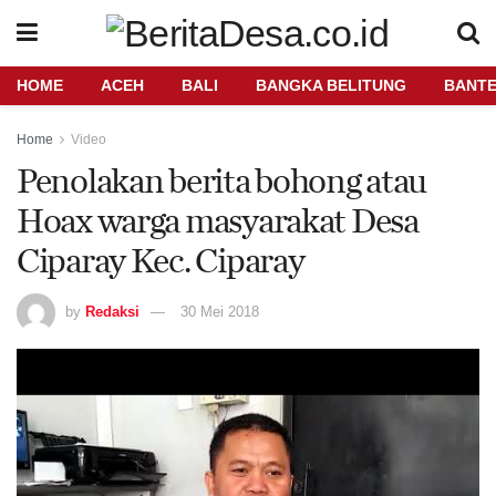
HOME
ACEH
BALI
BANGKA BELITUNG
BANT
Home
Video
Penolakan berita bohong atau
Hoax warga masyarakat Desa
Ciparay Kec. Ciparay
by
Redaksi
30 Mei 2018