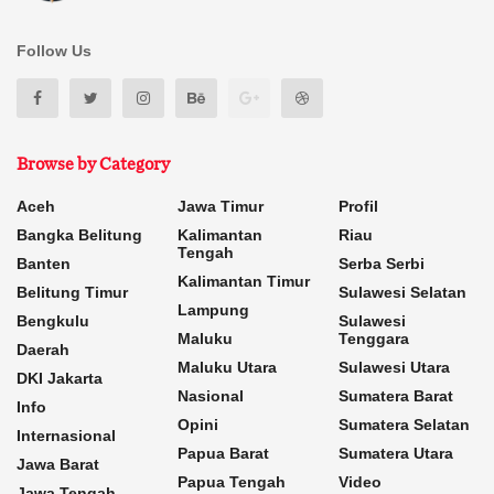
Follow Us
Browse by Category
Aceh
Jawa Timur
Profil
Bangka Belitung
Kalimantan
Riau
Tengah
Banten
Serba Serbi
Kalimantan Timur
Belitung Timur
Sulawesi Selatan
Lampung
Bengkulu
Sulawesi
Maluku
Tenggara
Daerah
Maluku Utara
Sulawesi Utara
DKI Jakarta
Nasional
Sumatera Barat
Info
Opini
Sumatera Selatan
Internasional
Papua Barat
Sumatera Utara
Jawa Barat
Papua Tengah
Video
Jawa Tengah