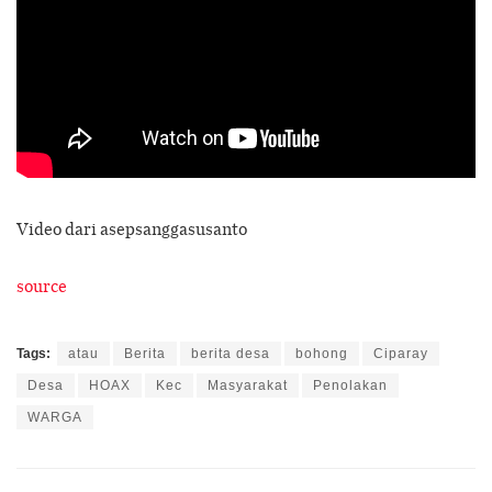
Video dari asepsanggasusanto
source
Tags:
atau
Berita
berita desa
bohong
Ciparay
Desa
HOAX
Kec
Masyarakat
Penolakan
WARGA