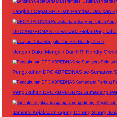
Langkah Cepat BPD Dan Pemdes, Usulkan Pj s
DPC ABPEDNAS Purwakarta Gelar Perpisaha
Ucapan Duka Mengalir Dari HR. Hendry Gresi
Pengukuhan DPC ABPEDNAS se-Sumatera Sela
Pengukuhan DPC ABPEDNAS Sumedang Perku
Jamintel Kejaksaan Agung Dorong Sinergi Ke