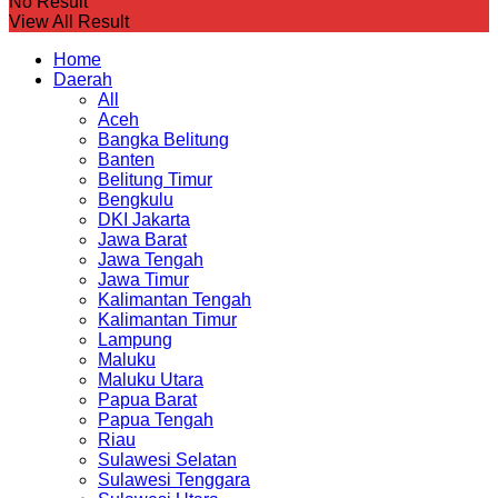
No Result
View All Result
Home
Daerah
All
Aceh
Bangka Belitung
Banten
Belitung Timur
Bengkulu
DKI Jakarta
Jawa Barat
Jawa Tengah
Jawa Timur
Kalimantan Tengah
Kalimantan Timur
Lampung
Maluku
Maluku Utara
Papua Barat
Papua Tengah
Riau
Sulawesi Selatan
Sulawesi Tenggara