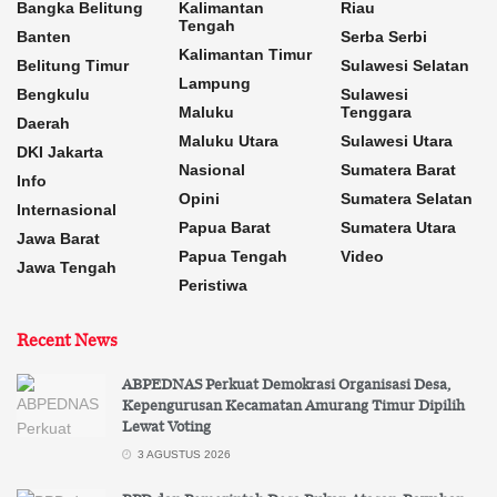
Bangka Belitung
Kalimantan
Riau
Tengah
Banten
Serba Serbi
Kalimantan Timur
Belitung Timur
Sulawesi Selatan
Lampung
Bengkulu
Sulawesi
Maluku
Tenggara
Daerah
Maluku Utara
Sulawesi Utara
DKI Jakarta
Nasional
Sumatera Barat
Info
Opini
Sumatera Selatan
Internasional
Papua Barat
Sumatera Utara
Jawa Barat
Papua Tengah
Video
Jawa Tengah
Peristiwa
Recent News
ABPEDNAS Perkuat Demokrasi Organisasi Desa,
Kepengurusan Kecamatan Amurang Timur Dipilih
Lewat Voting
3 AGUSTUS 2026