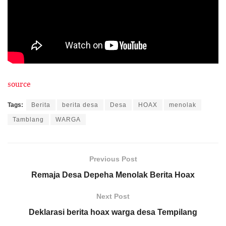
source
Tags:
Berita
berita desa
Desa
HOAX
menolak
Tamblang
WARGA
Previous Post
Remaja Desa Depeha Menolak Berita Hoax
Next Post
Deklarasi berita hoax warga desa Tempilang