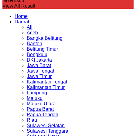
No Result
View All Result
Home
Daerah
All
Aceh
Bangka Belitung
Banten
Belitung Timur
Bengkulu
DKI Jakarta
Jawa Barat
Jawa Tengah
Jawa Timur
Kalimantan Tengah
Kalimantan Timur
Lampung
Maluku
Maluku Utara
Papua Barat
Papua Tengah
Riau
Sulawesi Selatan
Sulawesi Tenggara