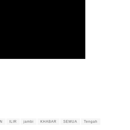
AN
ILIR
jambi
KHABAR
SEMUA
Tengah