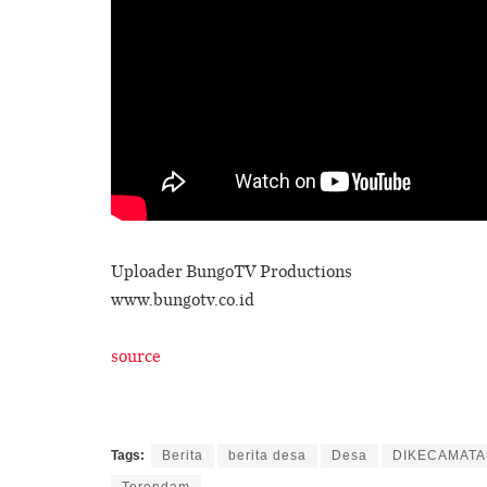
Uploader BungoTV Productions
www.bungotv.co.id
source
Tags:
Berita
berita desa
Desa
DIKECAMAT