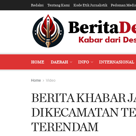
Redaksi
Tentang Kami
Kode Etik Jurnalistik
Pedoman Media
HOME
DAERAH
INFO
INTERNASIONAL
Home
Video
BERITA KHABAR J
DIKECAMATAN TE
TERENDAM