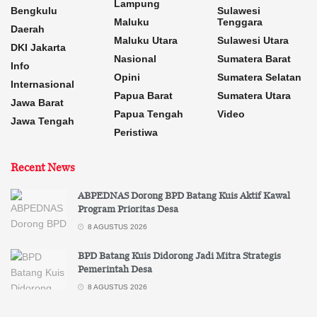
Lampung
Bengkulu
Sulawesi
Maluku
Tenggara
Daerah
Maluku Utara
Sulawesi Utara
DKI Jakarta
Nasional
Sumatera Barat
Info
Opini
Sumatera Selatan
Internasional
Papua Barat
Sumatera Utara
Jawa Barat
Papua Tengah
Video
Jawa Tengah
Peristiwa
Recent News
ABPEDNAS Dorong BPD Batang Kuis Aktif Kawal
Program Prioritas Desa
8 AGUSTUS 2026
BPD Batang Kuis Didorong Jadi Mitra Strategis
Pemerintah Desa
8 AGUSTUS 2026