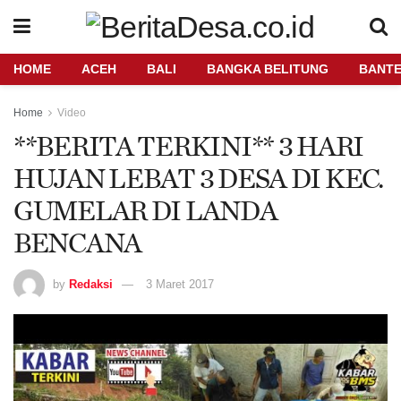
HOME
ACEH
BALI
BANGKA BELITUNG
BANT
Home
Video
**BERITA TERKINI** 3 HARI
HUJAN LEBAT 3 DESA DI KEC.
GUMELAR DI LANDA
BENCANA
by
Redaksi
3 Maret 2017