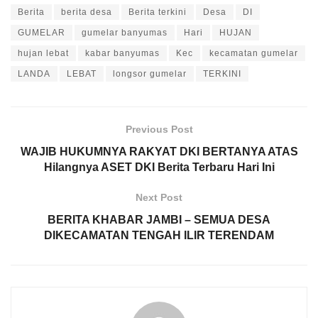
Berita
berita desa
Berita terkini
Desa
DI
GUMELAR
gumelar banyumas
Hari
HUJAN
hujan lebat
kabar banyumas
Kec
kecamatan gumelar
LANDA
LEBAT
longsor gumelar
TERKINI
Previous Post
WAJIB HUKUMNYA RAKYAT DKI BERTANYA ATAS
Hilangnya ASET DKI Berita Terbaru Hari Ini
Next Post
BERITA KHABAR JAMBI – SEMUA DESA
DIKECAMATAN TENGAH ILIR TERENDAM