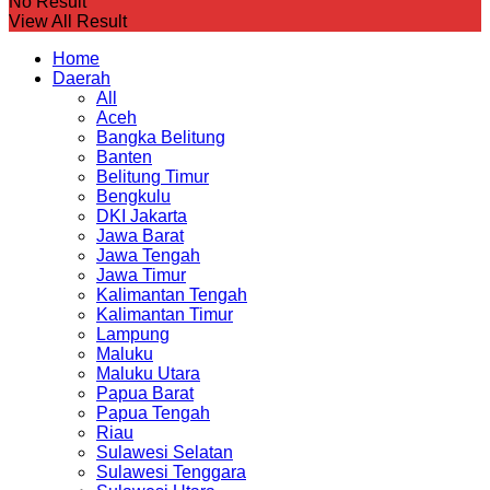
No Result
View All Result
Home
Daerah
All
Aceh
Bangka Belitung
Banten
Belitung Timur
Bengkulu
DKI Jakarta
Jawa Barat
Jawa Tengah
Jawa Timur
Kalimantan Tengah
Kalimantan Timur
Lampung
Maluku
Maluku Utara
Papua Barat
Papua Tengah
Riau
Sulawesi Selatan
Sulawesi Tenggara