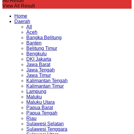
No Result
View All Result
Home
Daerah
All
Aceh
Bangka Belitung
Banten
Belitung Timur
Bengkulu
DKI Jakarta
Jawa Barat
Jawa Tengah
Jawa Timur
Kalimantan Tengah
Kalimantan Timur
Lampung
Maluku
Maluku Utara
Papua Barat
Papua Tengah
Riau
Sulawesi Selatan
Sulawesi Tenggara