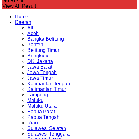
No Result
View All Result
Home
Daerah
All
Aceh
Bangka Belitung
Banten
Belitung Timur
Bengkulu
DKI Jakarta
Jawa Barat
Jawa Tengah
Jawa Timur
Kalimantan Tengah
Kalimantan Timur
Lampung
Maluku
Maluku Utara
Papua Barat
Papua Tengah
Riau
Sulawesi Selatan
Sulawesi Tenggara