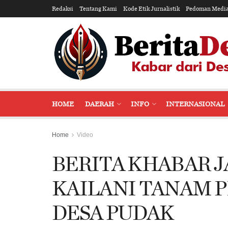
Redaksi
Tentang Kami
Kode Etik Jurnalistik
Pedoman Media
HOME
DAERAH
INFO
INTERNASIONAL
Home
Video
BERITA KHABAR JA
KAILANI TANAM P
DESA PUDAK