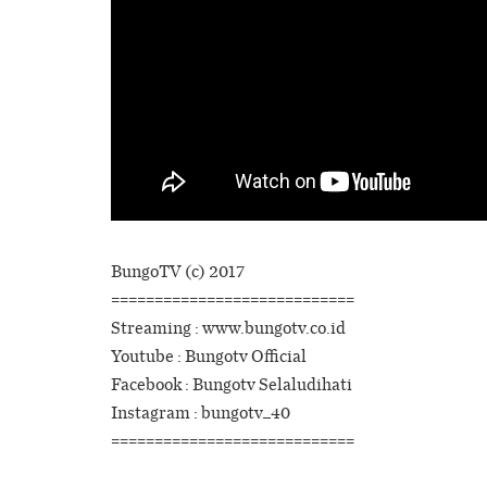
BungoTV (c) 2017
============================
Streaming : www.bungotv.co.id
Youtube : Bungotv Official
Facebook : Bungotv Selaludihati
Instagram : bungotv_40
============================