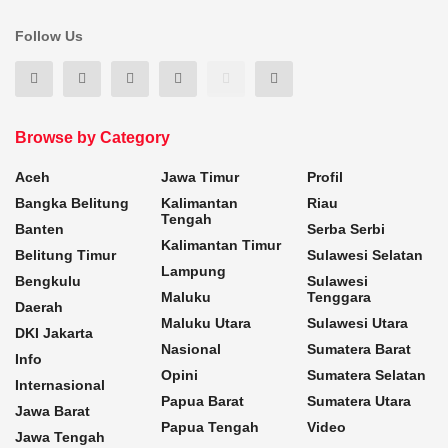
Follow Us
Browse by Category
Aceh
Jawa Timur
Profil
Bangka Belitung
Kalimantan
Riau
Tengah
Banten
Serba Serbi
Kalimantan Timur
Belitung Timur
Sulawesi Selatan
Lampung
Bengkulu
Sulawesi
Maluku
Tenggara
Daerah
Maluku Utara
Sulawesi Utara
DKI Jakarta
Nasional
Sumatera Barat
Info
Opini
Sumatera Selatan
Internasional
Papua Barat
Sumatera Utara
Jawa Barat
Papua Tengah
Video
Jawa Tengah