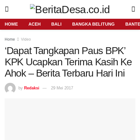
HOME
ACEH
BALI
BANGKA BELITUNG
BANT
Home
Video
‘Dapat Tangkapan Paus BPK’
KPK Ucapkan Terima Kasih Ke
Ahok – Berita Terbaru Hari Ini
by
Redaksi
29 Mei 2017