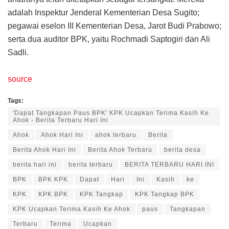
adalah Inspektur Jenderal Kementerian Desa Sugito;
pegawai eselon III Kementerian Desa, Jarot Budi Prabowo;
serta dua auditor BPK, yaitu Rochmadi Saptogiri dan Ali
Sadli.
source
Tags:
'Dapat Tangkapan Paus BPK' KPK Ucapkan Terima Kasih Ke
Ahok - Berita Terbaru Hari Ini
Ahok
Ahok Hari Ini
ahok terbaru
Berita
Berita Ahok Hari Ini
Berita Ahok Terbaru
berita desa
berita hari ini
berita terbaru
BERITA TERBARU HARI INI
BPK
BPK KPK
Dapat
Hari
Ini
Kasih
ke
KPK
KPK BPK
KPK Tangkap
KPK Tangkap BPK
KPK Ucapkan Terima Kasih Ke Ahok
paus
Tangkapan
Terbaru
Terima
Ucapkan