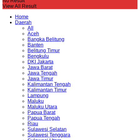
No Result
View All Result
Home
Daerah
All
Aceh
Bangka Belitung
Banten
Belitung Timur
Bengkulu
DKI Jakarta
Jawa Barat
Jawa Tengah
Jawa Timur
Kalimantan Tengah
Kalimantan Timur
Lampung
Maluku
Maluku Utara
Papua Barat
Papua Tengah
Riau
Sulawesi Selatan
Sulawesi Tenggara