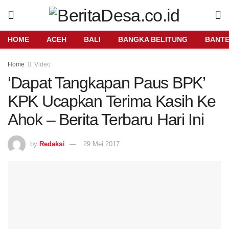
HOME
ACEH
BALI
BANGKA BELITUNG
BANT
Home
Video
‘Dapat Tangkapan Paus BPK’
KPK Ucapkan Terima Kasih Ke
Ahok – Berita Terbaru Hari Ini
by
Redaksi
29 Mei 2017