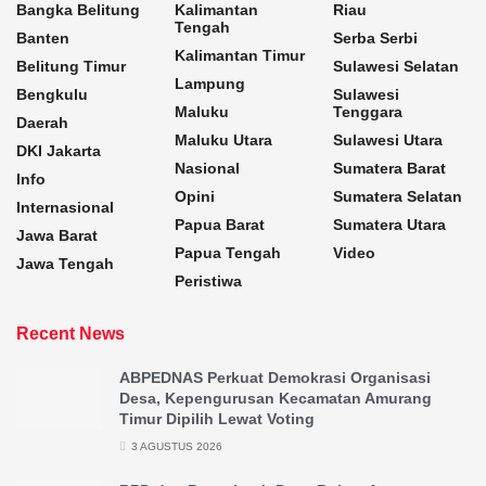
Bangka Belitung
Kalimantan
Riau
Tengah
Banten
Serba Serbi
Kalimantan Timur
Belitung Timur
Sulawesi Selatan
Lampung
Bengkulu
Sulawesi
Maluku
Tenggara
Daerah
Maluku Utara
Sulawesi Utara
DKI Jakarta
Nasional
Sumatera Barat
Info
Opini
Sumatera Selatan
Internasional
Papua Barat
Sumatera Utara
Jawa Barat
Papua Tengah
Video
Jawa Tengah
Peristiwa
Recent News
ABPEDNAS Perkuat Demokrasi Organisasi
Desa, Kepengurusan Kecamatan Amurang
Timur Dipilih Lewat Voting
3 AGUSTUS 2026