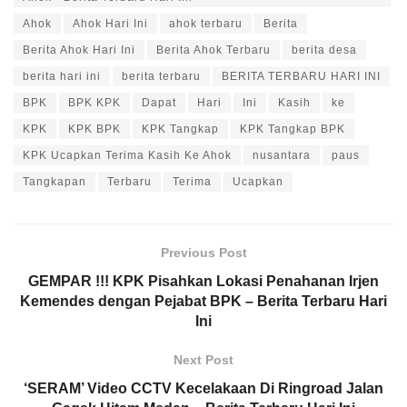
Ahok
Ahok Hari Ini
ahok terbaru
Berita
Berita Ahok Hari Ini
Berita Ahok Terbaru
berita desa
berita hari ini
berita terbaru
BERITA TERBARU HARI INI
BPK
BPK KPK
Dapat
Hari
Ini
Kasih
ke
KPK
KPK BPK
KPK Tangkap
KPK Tangkap BPK
KPK Ucapkan Terima Kasih Ke Ahok
nusantara
paus
Tangkapan
Terbaru
Terima
Ucapkan
Previous Post
GEMPAR !!! KPK Pisahkan Lokasi Penahanan Irjen
Kemendes dengan Pejabat BPK – Berita Terbaru Hari
Ini
Next Post
‘SERAM’ Video CCTV Kecelakaan Di Ringroad Jalan