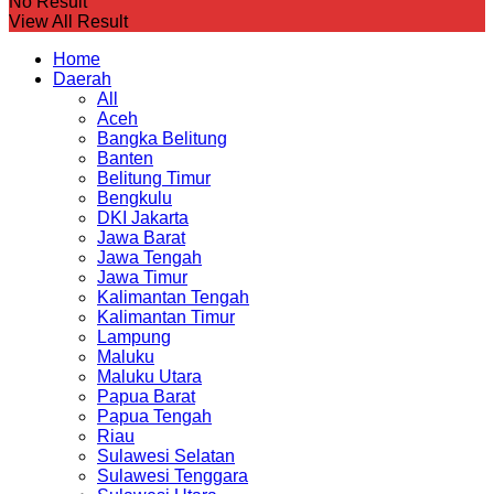
No Result
View All Result
Home
Daerah
All
Aceh
Bangka Belitung
Banten
Belitung Timur
Bengkulu
DKI Jakarta
Jawa Barat
Jawa Tengah
Jawa Timur
Kalimantan Tengah
Kalimantan Timur
Lampung
Maluku
Maluku Utara
Papua Barat
Papua Tengah
Riau
Sulawesi Selatan
Sulawesi Tenggara