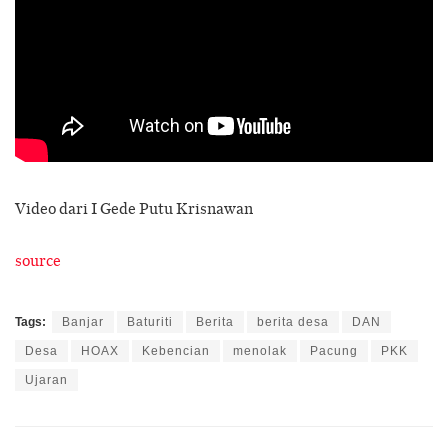
Video dari I Gede Putu Krisnawan
source
Tags:
Banjar
Baturiti
Berita
berita desa
DAN
Desa
HOAX
Kebencian
menolak
Pacung
PKK
Ujaran