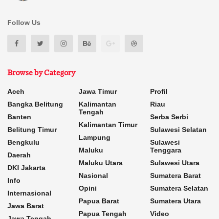
Follow Us
Browse by Category
Aceh
Jawa Timur
Profil
Bangka Belitung
Kalimantan
Riau
Tengah
Banten
Serba Serbi
Kalimantan Timur
Belitung Timur
Sulawesi Selatan
Lampung
Bengkulu
Sulawesi
Maluku
Tenggara
Daerah
Maluku Utara
Sulawesi Utara
DKI Jakarta
Nasional
Sumatera Barat
Info
Opini
Sumatera Selatan
Internasional
Papua Barat
Sumatera Utara
Jawa Barat
Papua Tengah
Video
Jawa Tengah