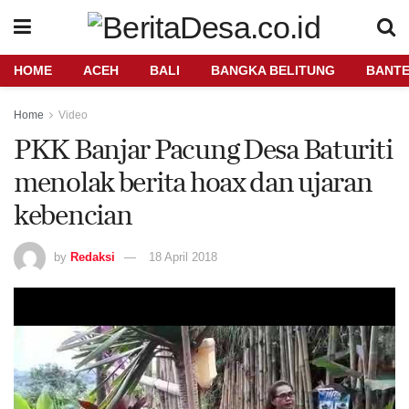
HOME
ACEH
BALI
BANGKA BELITUNG
BANT
Home
Video
PKK Banjar Pacung Desa Baturiti
menolak berita hoax dan ujaran
kebencian
by
Redaksi
18 April 2018