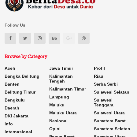
Follow Us
Browse by Category
Aceh
Jawa Timur
Profil
Bangka Belitung
Kalimantan
Riau
Tengah
Banten
Serba Serbi
Kalimantan Timur
Belitung Timur
Sulawesi Selatan
Lampung
Bengkulu
Sulawesi
Maluku
Tenggara
Daerah
Maluku Utara
Sulawesi Utara
DKI Jakarta
Nasional
Sumatera Barat
Info
Opini
Sumatera Selatan
Internasional
Papua Barat
Sumatera Utara