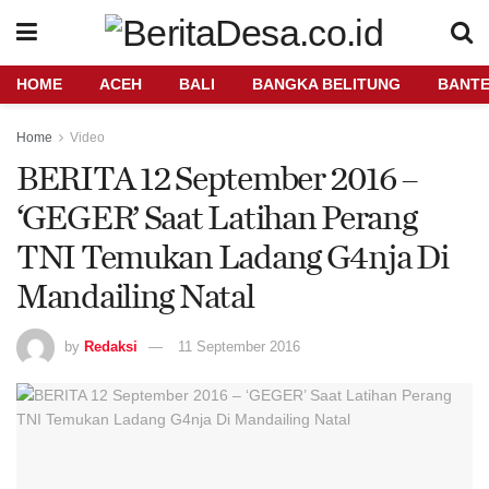
HOME
ACEH
BALI
BANGKA BELITUNG
BANT
Home
Video
BERITA 12 September 2016 –
‘GEGER’ Saat Latihan Perang
TNI Temukan Ladang G4nja Di
Mandailing Natal
by
Redaksi
11 September 2016