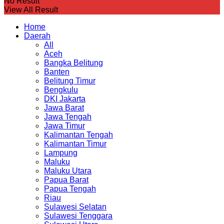
No Result
View All Result
Home
Daerah
All
Aceh
Bangka Belitung
Banten
Belitung Timur
Bengkulu
DKI Jakarta
Jawa Barat
Jawa Tengah
Jawa Timur
Kalimantan Tengah
Kalimantan Timur
Lampung
Maluku
Maluku Utara
Papua Barat
Papua Tengah
Riau
Sulawesi Selatan
Sulawesi Tenggara