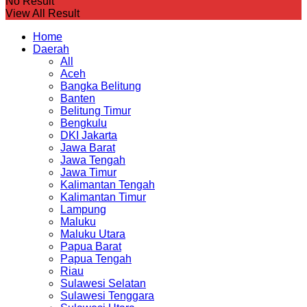
No Result
View All Result
Home
Daerah
All
Aceh
Bangka Belitung
Banten
Belitung Timur
Bengkulu
DKI Jakarta
Jawa Barat
Jawa Tengah
Jawa Timur
Kalimantan Tengah
Kalimantan Timur
Lampung
Maluku
Maluku Utara
Papua Barat
Papua Tengah
Riau
Sulawesi Selatan
Sulawesi Tenggara