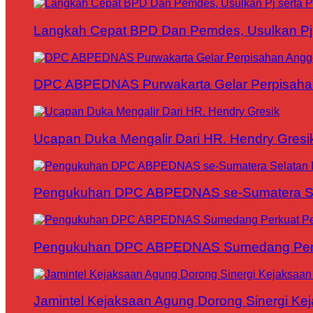
Langkah Cepat BPD Dan Pemdes, Usulkan Pj s
DPC ABPEDNAS Purwakarta Gelar Perpisaha
Ucapan Duka Mengalir Dari HR. Hendry Gresi
Pengukuhan DPC ABPEDNAS se-Sumatera Sela
Pengukuhan DPC ABPEDNAS Sumedang Perku
Jamintel Kejaksaan Agung Dorong Sinergi Ke