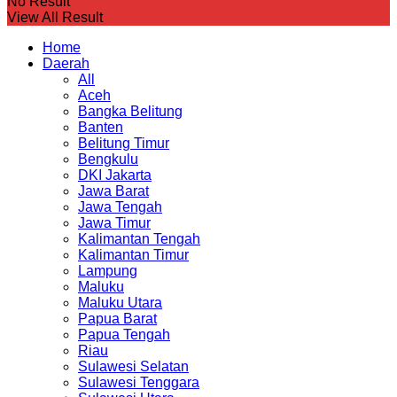
No Result
View All Result
Home
Daerah
All
Aceh
Bangka Belitung
Banten
Belitung Timur
Bengkulu
DKI Jakarta
Jawa Barat
Jawa Tengah
Jawa Timur
Kalimantan Tengah
Kalimantan Timur
Lampung
Maluku
Maluku Utara
Papua Barat
Papua Tengah
Riau
Sulawesi Selatan
Sulawesi Tenggara