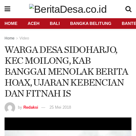
HOME
ACEH
BALI
BANGKA BELITUNG
BANT
Home
Video
WARGA DESA SIDOHARJO,
KEC MOILONG, KAB
BANGGAI MENOLAK BERITA
HOAX, UJARAN KEBENCIAN
DAN FITNAH IS
by
Redaksi
25 Mei 2018