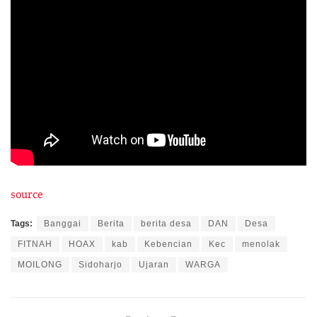
source
Tags:
Banggai
Berita
berita desa
DAN
Desa
FITNAH
HOAX
kab
Kebencian
Kec
menolak
MOILONG
Sidoharjo
Ujaran
WARGA