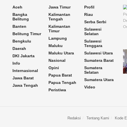
Aceh
Jawa Timur
Profil
Bangka
Kalimantan
Riau
Belitung
Tengah
Serba Serbi
Banten
Kalimantan
Sulawesi
Timur
Belitung Timur
Selatan
Lampung
Bengkulu
Sulawesi
Maluku
Tenggara
Daerah
Maluku Utara
Sulawesi Utara
DKI Jakarta
Nasional
Sumatera Barat
Info
Opini
Sumatera
Internasional
Selatan
Papua Barat
Jawa Barat
Sumatera Utara
Papua Tengah
Jawa Tengah
Video
Peristiwa
Redaksi
Tentang Kami
Kode Et