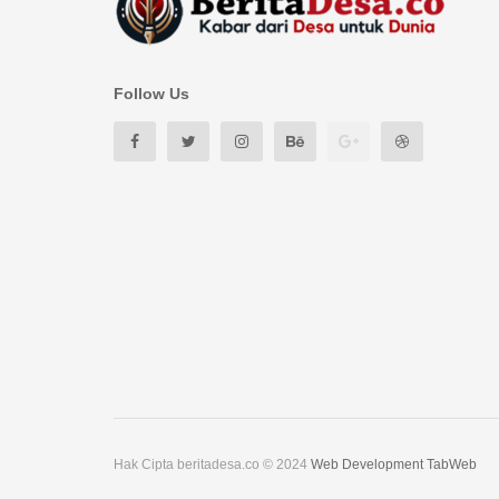
Follow Us
Hak Cipta beritadesa.co © 2024
Web Development TabWeb