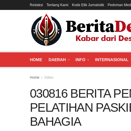
Redaksi
Tentang Kami
Kode Etik Jurnalistik
Pedoman Medi
HOME
DAERAH
INFO
INTERNASIONAL
Home
Video
030816 BERITA P
PELATIHAN PASKI
BAHAGIA