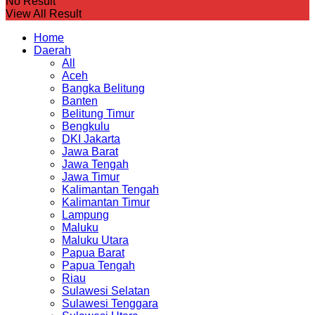
No Result
View All Result
Home
Daerah
All
Aceh
Bangka Belitung
Banten
Belitung Timur
Bengkulu
DKI Jakarta
Jawa Barat
Jawa Tengah
Jawa Timur
Kalimantan Tengah
Kalimantan Timur
Lampung
Maluku
Maluku Utara
Papua Barat
Papua Tengah
Riau
Sulawesi Selatan
Sulawesi Tenggara