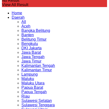
No Result
View All Result
Home
Daerah
All
Aceh
Bangka Belitung
Banten
Belitung Timur
Bengkulu
DKI Jakarta
Jawa Barat
Jawa Tengah
Jawa Timur
Kalimantan Tengah
Kalimantan Timur
Lampung
Maluku
Maluku Utara
Papua Barat
Papua Tengah
Riau
Sulawesi Selatan
Sulawesi Tenggara