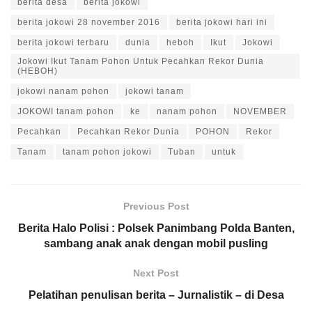
berita desa
berita jokowi
berita jokowi 28 november 2016
berita jokowi hari ini
berita jokowi terbaru
dunia
heboh
Ikut
Jokowi
Jokowi Ikut Tanam Pohon Untuk Pecahkan Rekor Dunia
(HEBOH)
jokowi nanam pohon
jokowi tanam
JOKOWI tanam pohon
ke
nanam pohon
NOVEMBER
Pecahkan
Pecahkan Rekor Dunia
POHON
Rekor
Tanam
tanam pohon jokowi
Tuban
untuk
Previous Post
Berita Halo Polisi : Polsek Panimbang Polda Banten,
sambang anak anak dengan mobil pusling
Next Post
Pelatihan penulisan berita – Jurnalistik – di Desa