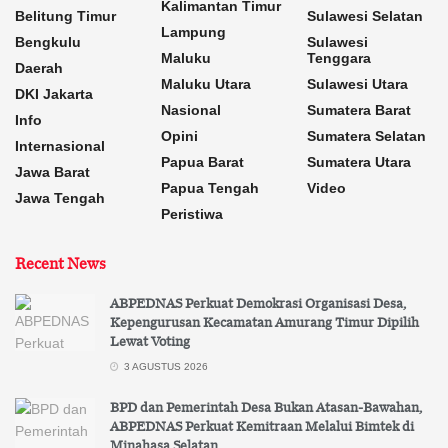
Kalimantan Timur
Belitung Timur
Sulawesi Selatan
Lampung
Bengkulu
Sulawesi
Maluku
Tenggara
Daerah
Maluku Utara
Sulawesi Utara
DKI Jakarta
Nasional
Sumatera Barat
Info
Opini
Sumatera Selatan
Internasional
Papua Barat
Sumatera Utara
Jawa Barat
Papua Tengah
Video
Jawa Tengah
Peristiwa
Recent News
ABPEDNAS Perkuat Demokrasi Organisasi Desa,
Kepengurusan Kecamatan Amurang Timur Dipilih
Lewat Voting
3 AGUSTUS 2026
BPD dan Pemerintah Desa Bukan Atasan-Bawahan,
ABPEDNAS Perkuat Kemitraan Melalui Bimtek di
Minahasa Selatan