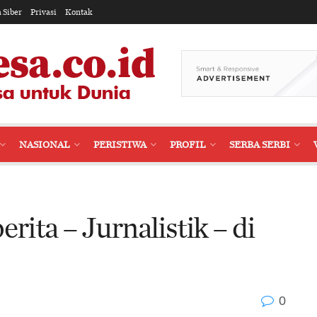
 Siber
Privasi
Kontak
NASIONAL
PERISTIWA
PROFIL
SERBA SERBI
rita – Jurnalistik – di
0