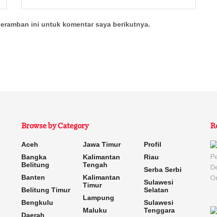
eramban ini untuk komentar saya berikutnya.
Browse by Category
R
Aceh
Jawa Timur
Profil
Bangka
Kalimantan
Riau
Belitung
Tengah
Serba Serbi
Banten
Kalimantan
Sulawesi
Timur
Belitung Timur
Selatan
Lampung
Bengkulu
Sulawesi
Maluku
Tenggara
Daerah