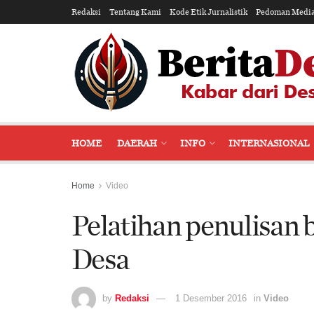
Redaksi
Tentang Kami
Kode Etik Jurnalistik
Pedoman Media
HOME
DAERAH
INFO
INTERNASIONAL
Home
Video
Pelatihan penulisan be
Desa
by
Redaksi
1 Desember 2016
in
Video