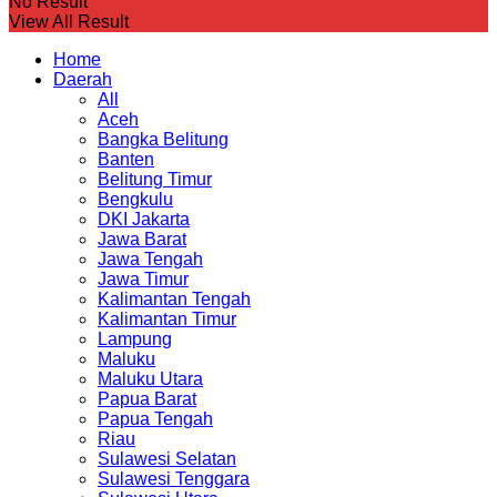
No Result
View All Result
Home
Daerah
All
Aceh
Bangka Belitung
Banten
Belitung Timur
Bengkulu
DKI Jakarta
Jawa Barat
Jawa Tengah
Jawa Timur
Kalimantan Tengah
Kalimantan Timur
Lampung
Maluku
Maluku Utara
Papua Barat
Papua Tengah
Riau
Sulawesi Selatan
Sulawesi Tenggara