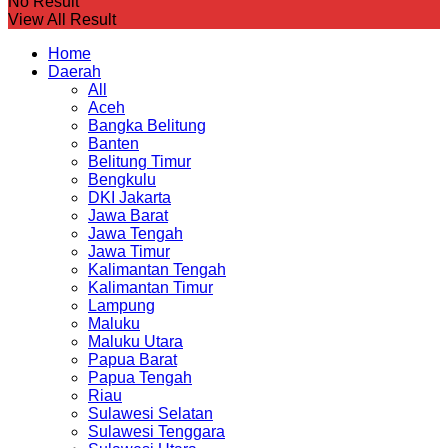
No Result
View All Result
Home
Daerah
All
Aceh
Bangka Belitung
Banten
Belitung Timur
Bengkulu
DKI Jakarta
Jawa Barat
Jawa Tengah
Jawa Timur
Kalimantan Tengah
Kalimantan Timur
Lampung
Maluku
Maluku Utara
Papua Barat
Papua Tengah
Riau
Sulawesi Selatan
Sulawesi Tenggara